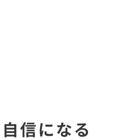
で
が変わる
が自信になる