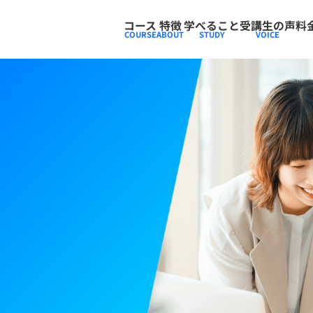
コース
特徴
学べること
受講生の声
料
COURSE
ABOUT
STUDY
VOICE