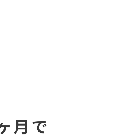
声編集まで
学べる宅録講座！
ヶ月で