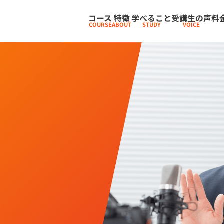
コース
特徴
学べること
受講生の声
料
COURSE
ABOUT
STUDY
VOICE