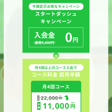
※
今限定
のお得なキャンぺーン
スタートダッシュ
キャンペーン
0
入会金
円
通常9,800円
月4回以上のコース入会で
コース料金 初月半額