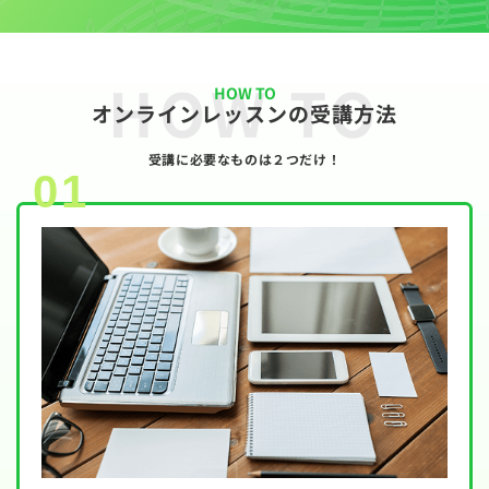
HOW TO
HOW TO
オンラインレッスンの受講方法
受講に必要なものは２つだけ！
01