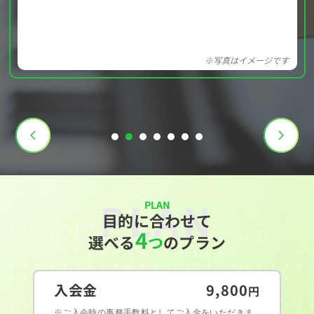
※写真はイメージです
PLAN
PLAN
目的に合わせて
4
選べる
つ
のプラン
入会金
9,800
円
※ご入会時の事務手数料としてご入金をいただきま