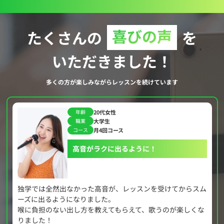
たくさんの
喜びの声
を
いただきました！
多くの方が楽しみながらレッスンを続けています
30代女性
年齢
主婦
職業
ス
月4回コー
コース
るように！
無理なく続けら
、レッスンを受けてからスム
オンラインなので家事の合間に受
自分のペースで続けられて、少し
らえて、歌うのが楽しくな
ます！