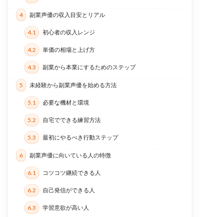
4
副業声優の収入目安とリアル
4.1
初心者の収入レンジ
4.2
単価の相場と上げ方
4.3
副業から本業にするためのステップ
5
未経験から副業声優を始める方法
5.1
必要な機材と環境
5.2
自宅でできる練習方法
5.3
最初にやるべき行動ステップ
6
副業声優に向いている人の特徴
6.1
コツコツ継続できる人
6.2
自己発信ができる人
6.3
学習意欲が高い人