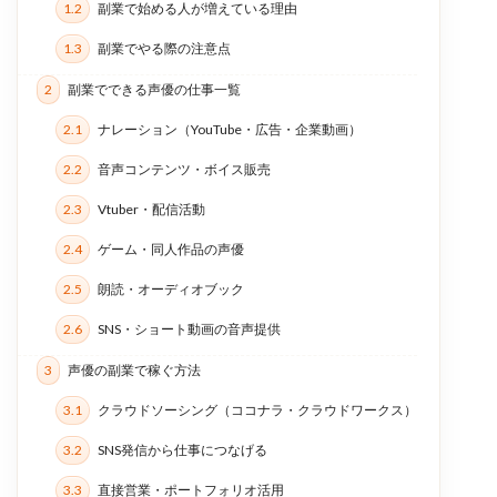
1.2
副業で始める人が増えている理由
1.3
副業でやる際の注意点
2
副業でできる声優の仕事一覧
2.1
ナレーション（YouTube・広告・企業動画）
2.2
音声コンテンツ・ボイス販売
2.3
Vtuber・配信活動
2.4
ゲーム・同人作品の声優
2.5
朗読・オーディオブック
2.6
SNS・ショート動画の音声提供
3
声優の副業で稼ぐ方法
3.1
クラウドソーシング（ココナラ・クラウドワークス）
3.2
SNS発信から仕事につなげる
3.3
直接営業・ポートフォリオ活用